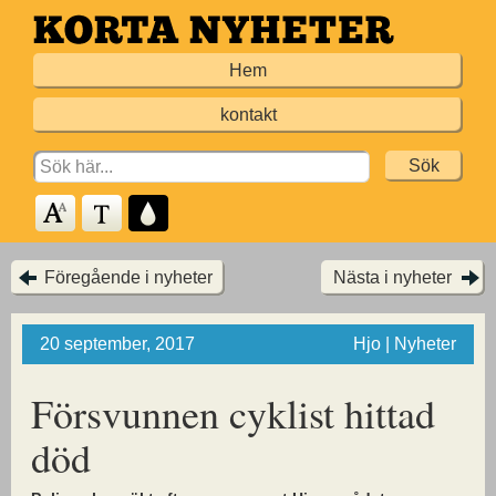
Hoppa
till
Hem
huvudinnehållet
kontakt
Search
for:
Föregående i nyheter
Nästa i nyheter
20 september, 2017
Hjo | Nyheter
Försvunnen cyklist hittad
död