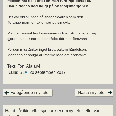
Polisen har sökt efter en man runt Hjo-området.
Han hittades död tidigt på onsdagsmorgonen.
Det var vid sjutiden på tisdagskvällen som den
40-årige mannen åkte iväg på sin cykel.
Mannen anmäldes försvunnen och ett stort sökpådrag
gjordes under natten i området där han försvann.
Polisen misstänker inget brott bakom händelsen.
Mannens anhöriga är informerade om dödsfallet.
Text:
Toni Alajärvi
Källa:
SLA
, 20 september, 2017
Föregående i nyheter
Nästa i nyheter
Har du åsikter eller synpunkter om nyheten eller vårt