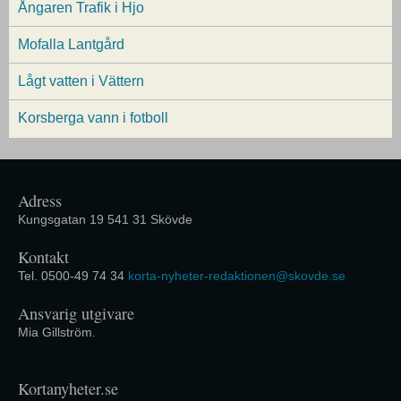
Ångaren Trafik i Hjo
Mofalla Lantgård
Lågt vatten i Vättern
Korsberga vann i fotboll
Adress
Kungsgatan 19 541 31 Skövde
Kontakt
Tel. 0500-49 74 34
korta-nyheter-redaktionen@skovde.se
Ansvarig utgivare
Mia Gillström.
Kortanyheter.se