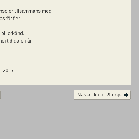
konsoler tillsammans med
s för fler.
 bli erkänd.
ej tidigare i år
i, 2017
Nästa i kultur & nöje