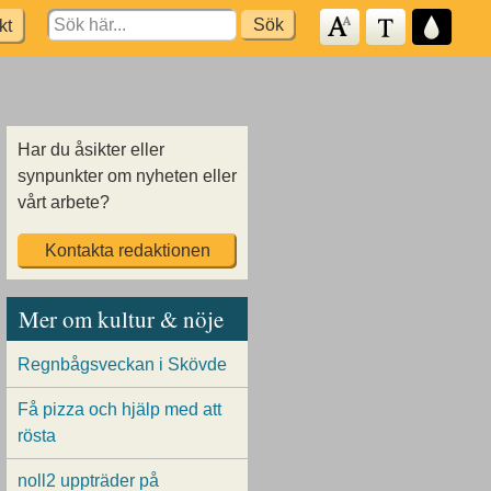
Search
kt
for:
Har du åsikter eller
synpunkter om nyheten eller
vårt arbete?
Kontakta redaktionen
Mer om kultur & nöje
Regnbågsveckan i Skövde
Få pizza och hjälp med att
rösta
noll2 uppträder på