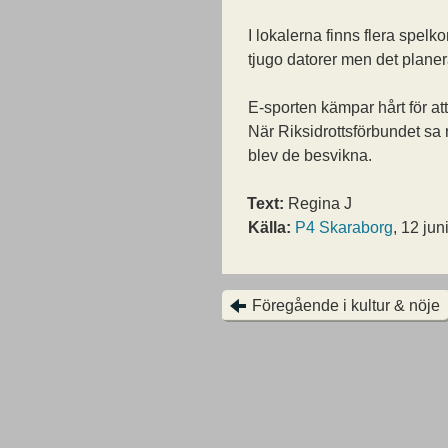
I lokalerna finns flera spel
tjugo datorer men det planera
E-sporten kämpar hårt för att
När Riksidrottsförbundet sa n
blev de besvikna.
Text:
Regina J
Källa:
P4 Skaraborg
, 12 jun
Föregående i kultur & nöje