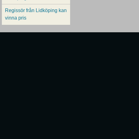
Regissör från Lidköping kan
vinna pris