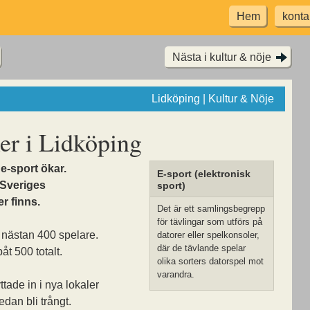
Hem
konta
Nästa i kultur & nöje
Lidköping | Kultur & Nöje
er i Lidköping
e-sport ökar.
E-sport (elektronisk
 Sveriges
sport)
er finns.
Det är ett samlingsbegrepp
för tävlingar som utförs på
 nästan 400 spelare.
datorer eller spelkonsoler,
där de tävlande spelar
åt 500 totalt.
olika sorters datorspel mot
varandra.
ttade in i nya lokaler
edan bli trångt.