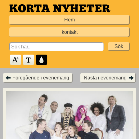
Hoppa
till
Hem
huvudinnehållet
kontakt
Search
for:
Föregående i evenemang
Nästa i evenemang