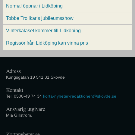
Normal öppnar i Lidköping
Tobbe Trollkarls jubileumsshow
Vinterkalaset kommer till Lidköping
Regissör från Lidköping kan vinna pris
Adress
Kungsgatan 19 541 31 Skövde
Kontakt
Tel. 0500-49 74 34
korta-nyheter-redaktionen@skovde.se
Ansvarig utgivare
Mia Gillström.
Kortanyheter.se