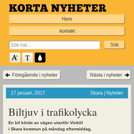
Hoppa
till
Hem
huvudinnehållet
kontakt
Search
for:
Föregående i nyheter
Nästa i nyheter
17 januari, 2017
Skara | Nyheter
Biltjuv i trafikolycka
En bil körde av vägen utanför Vinköl
i Skara kommun på måndag eftermiddag.