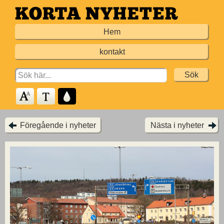
Hoppa
till
Hem
huvudinnehållet
kontakt
Search
for:
Föregående i nyheter
Nästa i nyheter