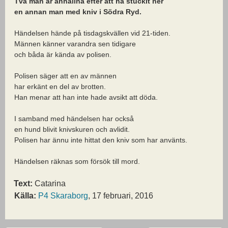
Två män är anhållna efter att ha stuckit ner
en annan man med kniv i Södra Ryd.
Händelsen hände på tisdagskvällen vid 21-tiden.
Männen känner varandra sen tidigare
och båda är kända av polisen.
Polisen säger att en av männen
har erkänt en del av brotten.
Han menar att han inte hade avsikt att döda.
I samband med händelsen har också
en hund blivit knivskuren och avlidit.
Polisen har ännu inte hittat den kniv som har använts.
Händelsen räknas som försök till mord.
Text:
Catarina
Källa:
P4 Skaraborg
, 17 februari, 2016