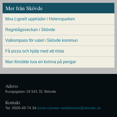
Mer från Skövde
Moa Lignell uppträder i Helensparken
Regnbågsveckan i Skövde
Valkompass för valet i Skövde kommun
Få pizza och hjälp med att rösta
Man försökte lura en kvinna på pengar
Adress
Kungsgatan 19 541 31 Skövde
Kontakt
Tel. 0500-49 74 34
korta-nyheter-redaktionen@skovde.se