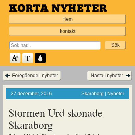
Hoppa
till
Hem
huvudinnehållet
kontakt
Search
for:
Föregående i nyheter
Nästa i nyheter
27 december, 2016
Skaraborg | Nyheter
Stormen Urd skonade
Skaraborg