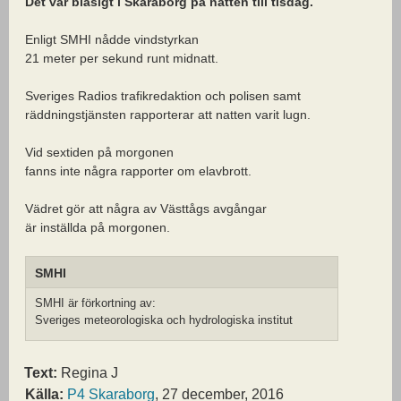
Det var blåsigt i Skaraborg på natten till tisdag.
Enligt SMHI nådde vindstyrkan
21 meter per sekund runt midnatt.
Sveriges Radios trafikredaktion och polisen samt
räddningstjänsten rapporterar att natten varit lugn.
Vid sextiden på morgonen
fanns inte några rapporter om elavbrott.
Vädret gör att några av Västtågs avgångar
är inställda på morgonen.
SMHI
SMHI är förkortning av:
Sveriges meteorologiska och hydrologiska institut
Text:
Regina J
Källa:
P4 Skaraborg
, 27 december, 2016