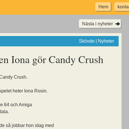
Hem
konta
Nästa i nyheter
Skövde | Nyheter
ren Iona gör Candy Crush
 Candy Crush.
spelet heter Iona Rosin.
e 64 och Amiga
ala.
vde så jobbar hon idag med