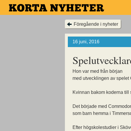
Hoppa
till
huvudinnehållet
Föregående i nyheter
16 juni, 2016
Spelutveckla
Hon var med från början
med utvecklingen av spelet
Kvinnan bakom koderna till 
Det började med Commodor
som barn hemma i Timmersd
Efter högskolestudier i Skö