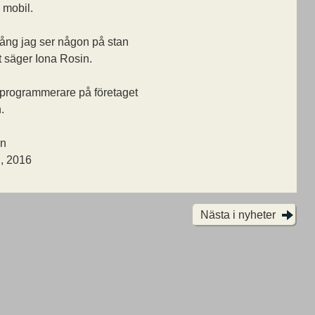
n mobil.
 gång jag ser någon på stan
 säger Iona Rosin.
programmerare på företaget
.
on
i, 2016
Nästa i nyheter