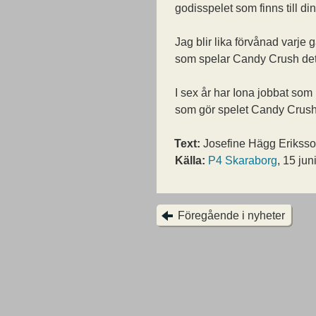
godisspelet som finns till di
Jag blir lika förvånad varje
som spelar Candy Crush det
I sex år har Iona jobbat
som 
som gör spelet Candy Crush
Text:
Josefine Hägg Erikss
Källa:
P4 Skaraborg
, 15 jun
Föregående i nyheter