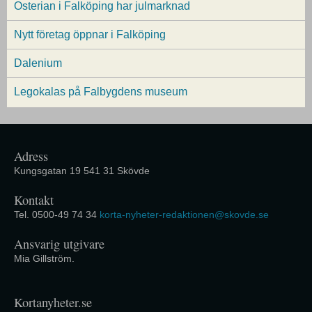
Osterian i Falköping har julmarknad
Nytt företag öppnar i Falköping
Dalenium
Legokalas på Falbygdens museum
Adress
Kungsgatan 19 541 31 Skövde
Kontakt
Tel. 0500-49 74 34
korta-nyheter-redaktionen@skovde.se
Ansvarig utgivare
Mia Gillström.
Kortanyheter.se