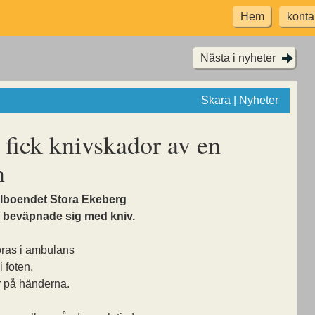
Hem
konta
Nästa i nyheter
Skara | Nyheter
 fick knivskador av en
n
sylboendet Stora Ekeberg
 beväpnade sig med kniv.
öras i ambulans
i foten.
r på händerna.