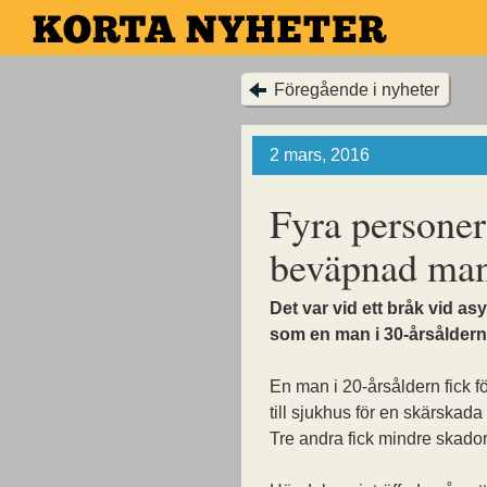
Hoppa
till
huvudinnehållet
Föregående i nyheter
2 mars, 2016
Fyra personer
beväpnad ma
Det var vid ett bråk vid a
som en man i 30-årsåldern
En man i 20-årsåldern fick f
till sjukhus för en skärskada 
Tre andra fick mindre skado