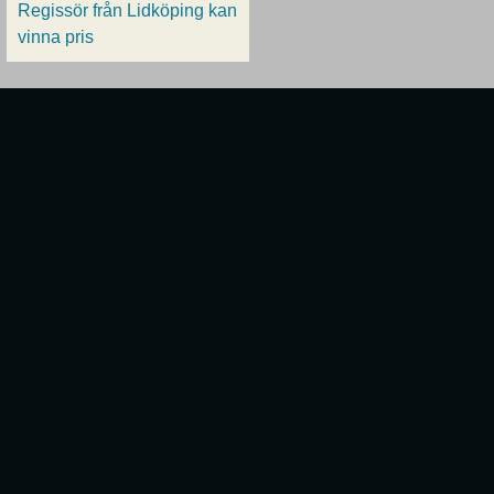
Regissör från Lidköping kan
vinna pris