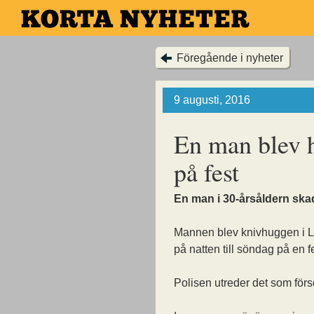
Hoppa
till
huvudinnehållet
Föregående i nyheter
9 augusti, 2016
En man blev 
på fest
En man i 30-årsåldern skad
Mannen blev knivhuggen i L
på natten till söndag på en fe
Polisen utreder det som försö