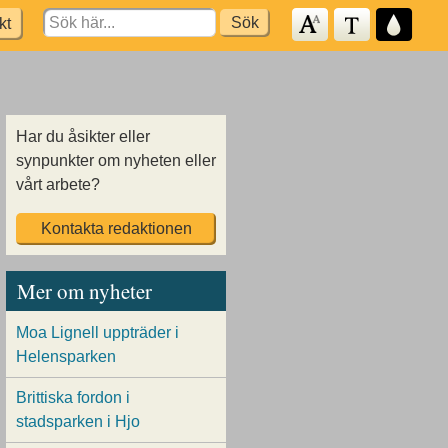
Search
kt
for:
Har du åsikter eller
synpunkter om nyheten eller
vårt arbete?
Kontakta redaktionen
Mer om nyheter
Moa Lignell uppträder i
Helensparken
Brittiska fordon i
stadsparken i Hjo