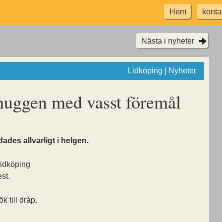
Hem
konta
Nästa i nyheter
Lidköping | Nyheter
huggen med vasst föremål
ades allvarligt i helgen.
idköping
st.
k till dråp.