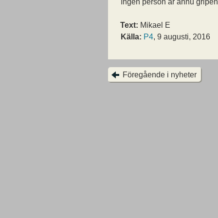
Ingen person är ännu gripen
Text:
Mikael E
Källa:
P4
, 9 augusti, 2016
Föregående i nyheter