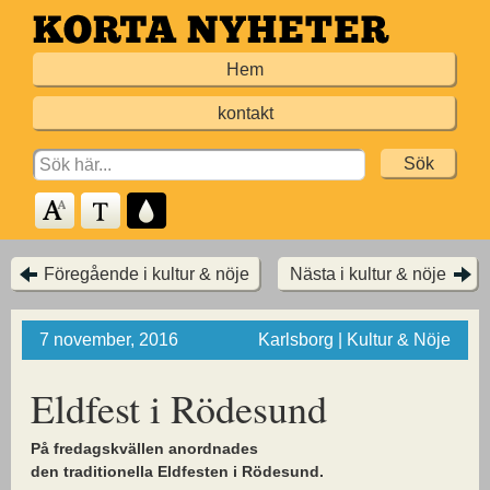
Hoppa
till
Hem
huvudinnehållet
kontakt
Search
for:
Föregående i kultur & nöje
Nästa i kultur & nöje
7 november, 2016
Karlsborg | Kultur & Nöje
Eldfest i Rödesund
På fredagskvällen anordnades
den traditionella Eldfesten i Rödesund.