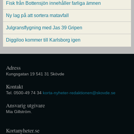
Fisk från Bottensjön innehåller farliga ämnen
Ny lag på att sortera matavfall
Julgransflygning med Jas 39 Gripen
Diggiloo kommer till Karlsborg igen
Adress
Kungsgatan 19 541 31 Skövde
Kontakt
Tel. 0500-49 74 34
korta-nyheter-redaktionen@skovde.se
Ansvarig utgivare
Mia Gillström.
Kortanyheter.se