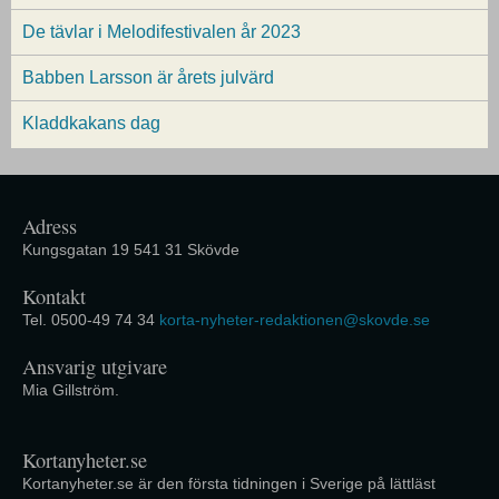
De tävlar i Melodifestivalen år 2023
Babben Larsson är årets julvärd
Kladdkakans dag
Adress
Kungsgatan 19 541 31 Skövde
Kontakt
Tel. 0500-49 74 34
korta-nyheter-redaktionen@skovde.se
Ansvarig utgivare
Mia Gillström.
Kortanyheter.se
Kortanyheter.se är den första tidningen i Sverige på lättläst