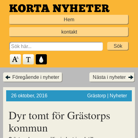
Hoppa
till
Hem
huvudinnehållet
kontakt
Search
for:
Föregående i nyheter
Nästa i nyheter
26 oktober, 2016
Grästorp | Nyheter
Dyr tomt för Grästorps
kommun