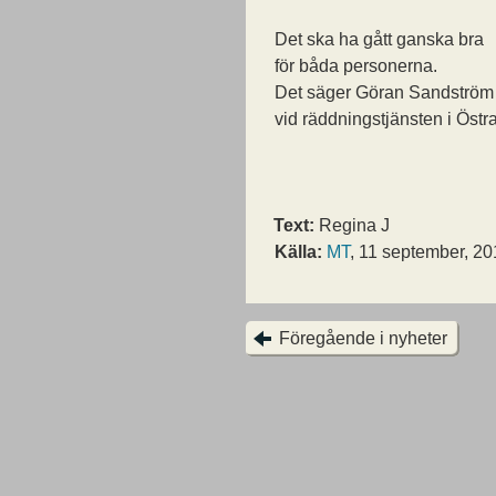
Det ska ha gått ganska bra
för båda personerna.
Det säger Göran Sandström 
vid räddningstjänsten i Östr
Text:
Regina J
Källa:
MT
, 11 september, 2
Föregående i nyheter