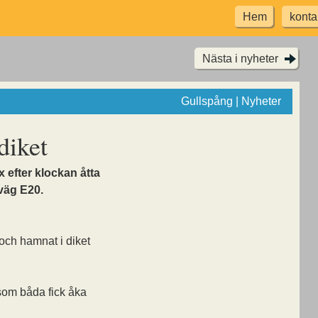
Hem
konta
Nästa i nyheter
Gullspång | Nyheter
 diket
x efter klockan åtta
väg E20.
 och hamnat i diket
 som båda fick åka