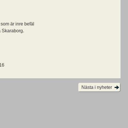
som är inre befäl
a Skaraborg.
016
Nästa i nyheter