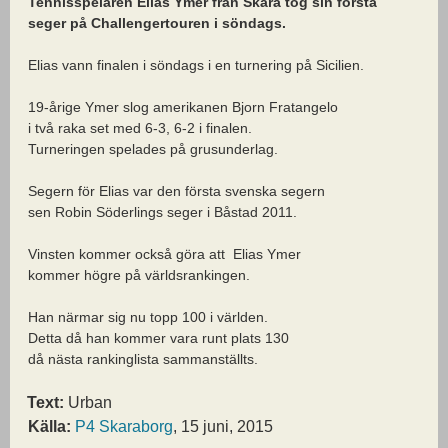
Tennisspelaren Elias Ymer från Skara tog sin första
seger på Challengertouren i söndags.
Elias vann finalen i söndags i en turnering på Sicilien.
19-årige Ymer slog amerikanen Bjorn Fratangelo
i två raka set med 6-3, 6-2 i finalen.
Turneringen spelades på grusunderlag.
Segern för Elias var den första svenska segern
sen Robin Söderlings seger i Båstad 2011.
Vinsten kommer också göra att Elias Ymer
kommer högre på världsrankingen.
Han närmar sig nu topp 100 i världen.
Detta då han kommer vara runt plats 130
då nästa rankinglista sammanställts.
Text:
Urban
Källa:
P4 Skaraborg
, 15 juni, 2015