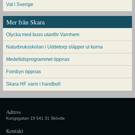
Val i Sverige
Mer från Skara
Olycka med buss utanför Varnhem
Naturbruksskolan i Uddetorp släpper ut korna
Medeltidsprogrammet öppnas
Fornbyn öppnas
Skara HF vann i handboll
Adress
Kungsgatan 19 541 31 Skövde
Kontakt