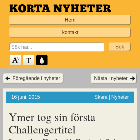
Hoppa
till
Hem
huvudinnehållet
kontakt
Search
for:
Föregående i nyheter
Nästa i nyheter
16 juni, 2015
Skara | Nyheter
Ymer tog sin första
Challengertitel