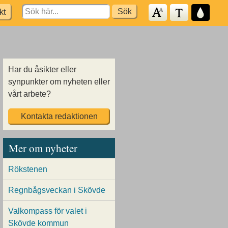
Search
kt
for:
Har du åsikter eller
synpunkter om nyheten eller
vårt arbete?
Kontakta redaktionen
Mer om nyheter
Rökstenen
Regnbågsveckan i Skövde
Valkompass för valet i
Skövde kommun