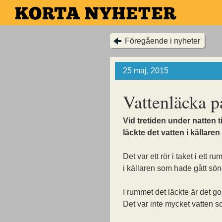
Hoppa
till
huvudinnehållet
Föregående i nyheter
25 maj, 2015
Vattenläcka p
Vid tretiden under natten t
läckte det vatten i källar
Det var ett rör i taket i ett ru
i källaren som hade gått sön
I rummet det läckte är det g
Det var inte mycket vatten s