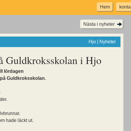
Hem
konta
Nästa i nyheter
Hjo | Nyheter
å Guldkroksskolan i Hjo
ill lördagen
en på Guldkroksskolan.
m
der.
olvbrunnar.
om hade läckt ut.