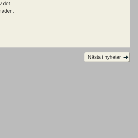
v det
gnaden.
Nästa i nyheter