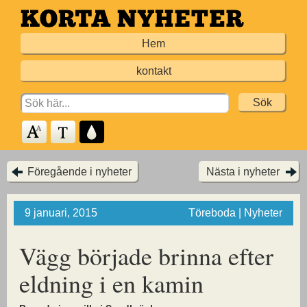
Hoppa
till
Hem
huvudinnehållet
kontakt
Search
for:
Föregående i nyheter
Nästa i nyheter
9 januari, 2015
Töreboda | Nyheter
Vägg började brinna efter
eldning i en kamin