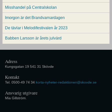
Misshandel på Centralskolan
Imorgon är det Brandvarnardagen
De tävlar i Melodifestivalen år 2023
Babben Larsson är årets julvärd
Adress
Kungsgatan 19 541 31 Skövde
Kontakt
Tel. 0500-49 74 34
korta-nyheter-redaktionen@skovde.se
Ansvarig utgivare
Mia Gillström.