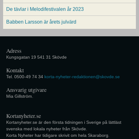
De tävlar i Melodifestivalen år 2023
Babben Larsson är årets julvärd
Adress
Kungsgatan 19 541 31 Skövde
Kontakt
Tel. 0500-49 74 34
korta-nyheter-redaktionen@skovde.se
Ansvarig utgivare
Mia Gillström.
Kortanyheter.se
Kortanyheter.se är den första tidningen i Sverige på lättläst
svenska med lokala nyheter från Skövde.
Korta Nyheter har tidigare skrivit om hela Skaraborg.