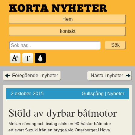
Hoppa
till
Hem
huvudinnehållet
kontakt
Search
for:
Föregående i nyheter
Nästa i nyheter
2 oktober, 2015
Gullspång | Nyheter
Stöld av dyrbar båtmotor
Mellan söndag och tisdag stals en 90-hästar båtmotor
en svart Suzuki från en brygga vid Otterberget i Hova.