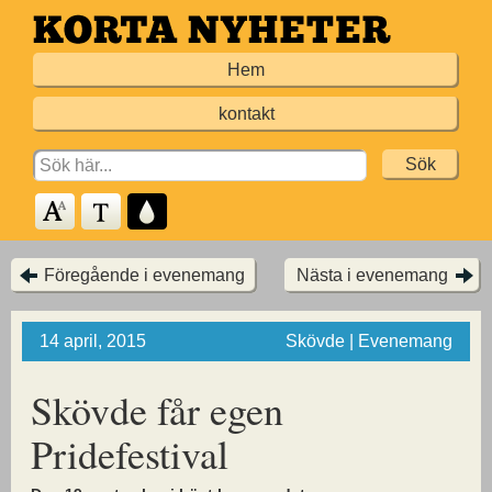
Hoppa
till
Hem
huvudinnehållet
kontakt
Search
for:
Föregående i evenemang
Nästa i evenemang
14 april, 2015
Skövde | Evenemang
Skövde får egen
Pridefestival