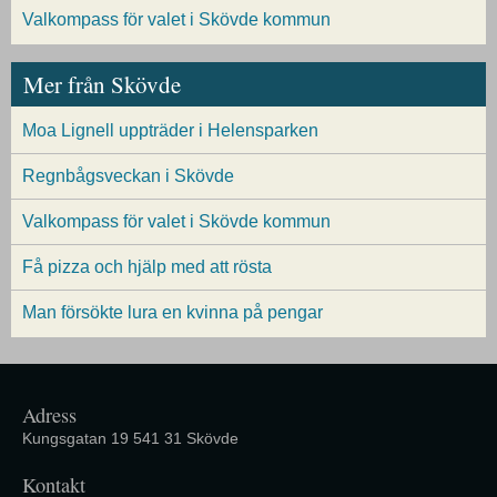
Valkompass för valet i Skövde kommun
Mer från Skövde
Moa Lignell uppträder i Helensparken
Regnbågsveckan i Skövde
Valkompass för valet i Skövde kommun
Få pizza och hjälp med att rösta
Man försökte lura en kvinna på pengar
Adress
Kungsgatan 19 541 31 Skövde
Kontakt