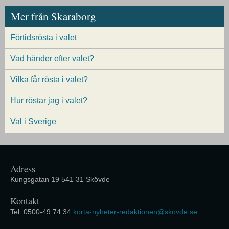
Mer från Skaraborg
Förtidsrösta i valet
Vad händer efter valet?
Vilka får rösta i valet?
Hur röstar jag i valet?
Val i Sverige
Adress
Kungsgatan 19 541 31 Skövde
Kontakt
Tel. 0500-49 74 34
korta-nyheter-redaktionen@skovde.se