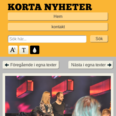
Hoppa
till
Hem
huvudinnehållet
kontakt
Search
for:
Föregående i egna texter
Nästa i egna texter