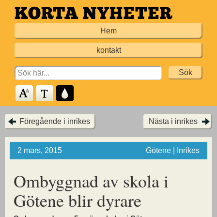
Hoppa
till
Hem
huvudinnehållet
kontakt
Search
for:
Föregående i inrikes
Nästa i inrikes
2 mars, 2015
Götene | Inrikes
Ombyggnad av skola i
Götene blir dyrare