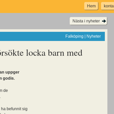
Hem
konta
Nästa i nyheter
Falköping | Nyheter
rsökte locka barn med
lan uppger
m godis.
om de
.
 ha befunnit sig