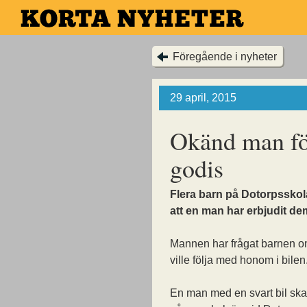
Hoppa
till
huvudinnehållet
Föregående i nyheter
29 april, 2015
Okänd man fö
godis
Flera barn på Dotorpssko
att en man har erbjudit de
Mannen har frågat barnen 
ville följa med honom i bilen
En man med en svart bil ska