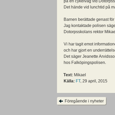
på en cykelväg vid Dotorpss
Det hände vid lunchtid på 
Barnen berättade genast för
Jag kontaktade polisen säg
Dotorpsskolans rektor Mikae
Vi har tagit emot informatio
och har gjort en underrättels
Det säger Jeanette Arvidss
hos Falköpingspolisen.
Text:
Mikael
Källa:
FT
, 29 april, 2015
Föregående i nyheter