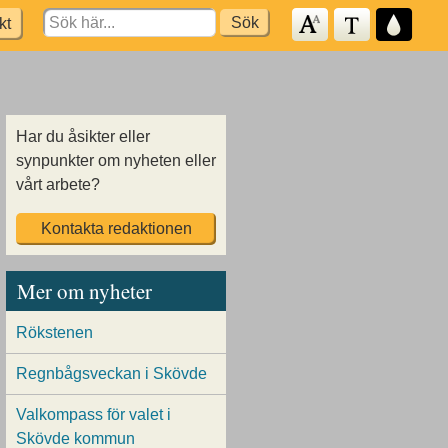
Search
kt
for:
Har du åsikter eller
synpunkter om nyheten eller
vårt arbete?
Kontakta redaktionen
Mer om nyheter
Rökstenen
Regnbågsveckan i Skövde
Valkompass för valet i
Skövde kommun