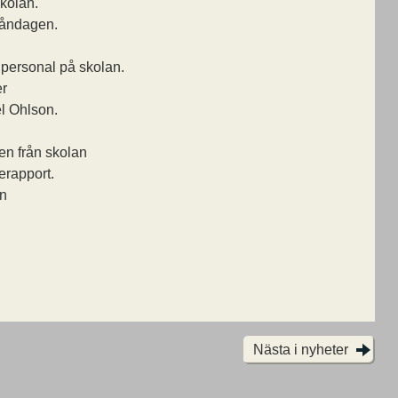
kolan.
måndagen.
 personal på skolan.
er
l Ohlson.
nen från skolan
erapport.
on
Nästa i nyheter