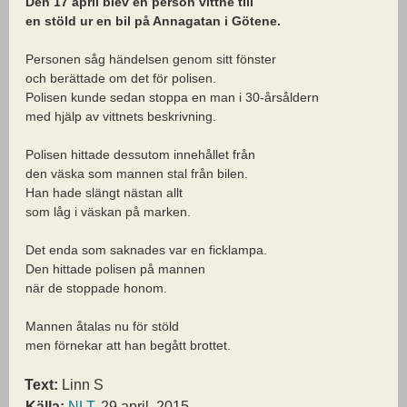
Den 17 april blev en person vittne till
en stöld ur en bil på Annagatan i Götene.
Personen såg händelsen genom sitt fönster
och berättade om det för polisen.
Polisen kunde sedan stoppa en man i 30-årsåldern
med hjälp av vittnets beskrivning.
Polisen hittade dessutom innehållet från
den väska som mannen stal från bilen.
Han hade slängt nästan allt
som låg i väskan på marken.
Det enda som saknades var en ficklampa.
Den hittade polisen på mannen
när de stoppade honom.
Mannen åtalas nu för stöld
men förnekar att han begått brottet.
Text:
Linn S
Källa:
NLT
, 29 april, 2015