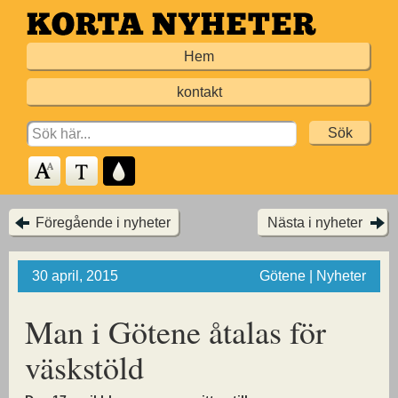
Hoppa
till
Hem
huvudinnehållet
kontakt
Search
for:
Föregående i nyheter
Nästa i nyheter
30 april, 2015
Götene | Nyheter
Man i Götene åtalas för
väskstöld