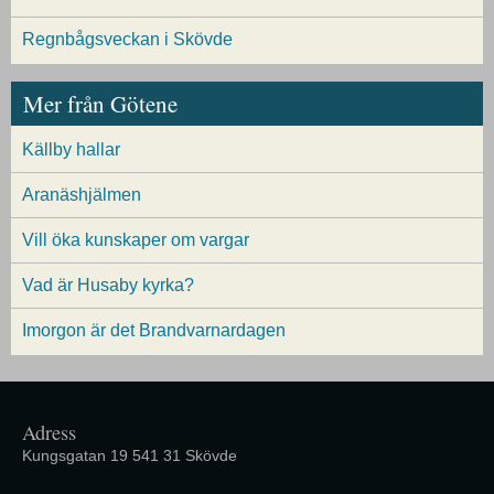
Regnbågsveckan i Skövde
Mer från Götene
Källby hallar
Aranäshjälmen
Vill öka kunskaper om vargar
Vad är Husaby kyrka?
Imorgon är det Brandvarnardagen
Adress
Kungsgatan 19 541 31 Skövde