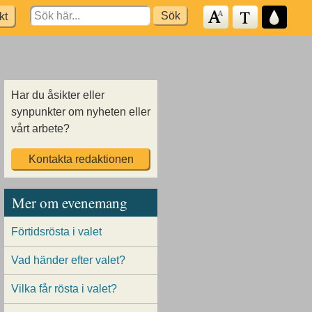
Search
kt
for:
Har du åsikter eller
synpunkter om nyheten eller
vårt arbete?
Kontakta redaktionen
Mer om evenemang
Förtidsrösta i valet
Vad händer efter valet?
Vilka får rösta i valet?