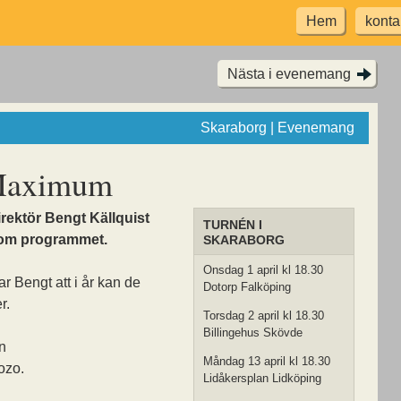
Hem
konta
Nästa i evenemang
Skaraborg | Evenemang
 Maximum
ektör Bengt Källquist
TURNÉN I
e om programmet.
SKARABORG
Onsdag 1 april kl 18.30
 Bengt att i år kan de
Dotorp Falköping
r.
Torsdag 2 april kl 18.30
Billingehus Skövde
n
Måndag 13 april kl 18.30
ozo.
Lidåkersplan Lidköping