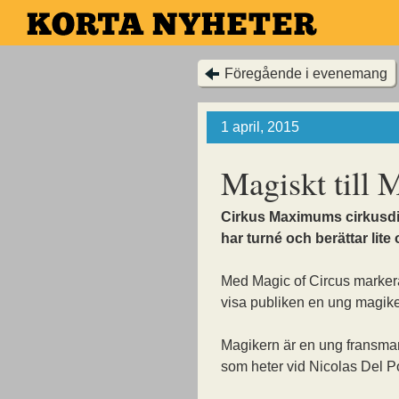
Hoppa
till
huvudinnehållet
Föregående i evenemang
1 april, 2015
Magiskt till
Cirkus Maximums cirkusdir
har turné och berättar lit
Med Magic of Circus markerar
visa publiken en ung magike
Magikern är en ung fransma
som heter vid Nicolas Del P