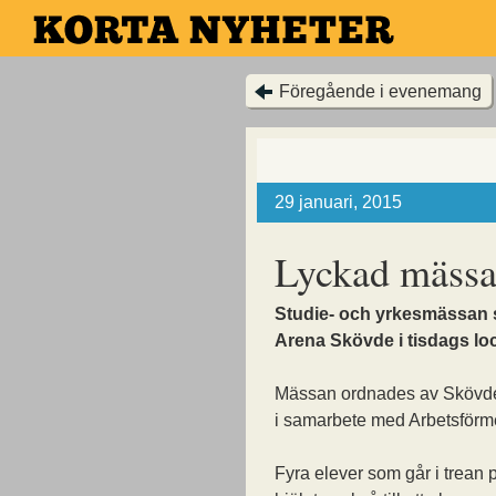
Hoppa
till
huvudinnehållet
Föregående i evenemang
29 januari, 2015
Lyckad mässa 
Studie- och yrkesmässan s
Arena Skövde i tisdags lo
Mässan ordnades av Sköv
i samarbete med Arbetsförm
Fyra elever som går i trean 