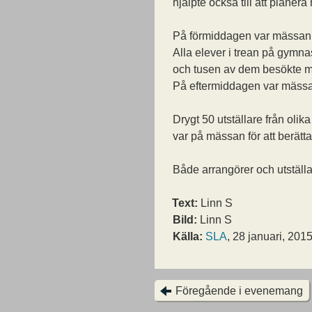
hjälpte också till att planer
På förmiddagen var mässan 
Alla elever i trean på gymna
och tusen av dem besökte 
På eftermiddagen var mässa
Drygt 50 utställare från olik
var på mässan för att berätt
Både arrangörer och utställ
Text:
Linn S
Bild:
Linn S
Källa:
SLA
, 28 januari, 201
Föregående i evenemang