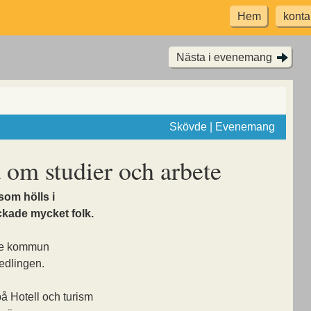
Hem
konta
Nästa i evenemang
Skövde | Evenemang
om studier och arbete
om hölls i
ckade mycket folk.
de kommun
edlingen.
på Hotell och turism