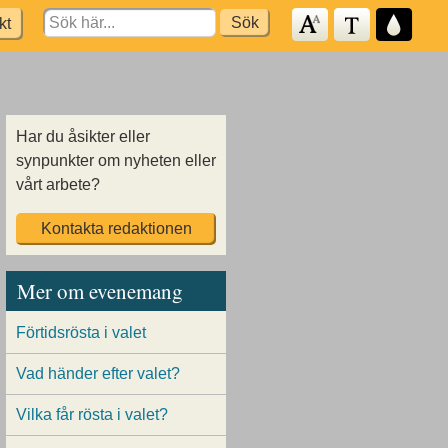
Search
kt
for:
Har du åsikter eller
synpunkter om nyheten eller
vårt arbete?
Kontakta redaktionen
Mer om evenemang
Förtidsrösta i valet
Vad händer efter valet?
Vilka får rösta i valet?