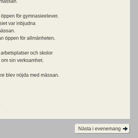
a mässan.
öppen för gymnasieelever.
siet var inbjudna
mässan.
n öppen för allmänheten.
a arbetsplatser och skolor
a om sin verksamhet.
are blev nöjda med mässan.
5
Nästa i evenemang