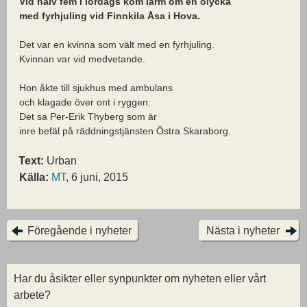
Vid halv fem i lördags kom larm om en olycka
med fyrhjuling vid Finnkila Åsa i Hova.
Det var en kvinna som vält med en fyrhjuling.
Kvinnan var vid medvetande.
Hon åkte till sjukhus med ambulans
och klagade över ont i ryggen.
Det sa Per-Erik Thyberg som är
inre befäl på räddningstjänsten Östra Skaraborg.
Text:
Urban
Källa:
MT
, 6 juni, 2015
Föregående i nyheter
Nästa i nyheter
Har du åsikter eller synpunkter om nyheten eller vårt
arbete?