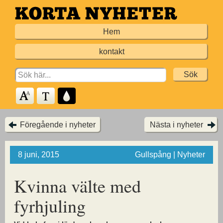
Hoppa
till
Hem
huvudinnehållet
kontakt
Search
for:
Föregående i nyheter
Nästa i nyheter
8 juni, 2015
Gullspång | Nyheter
Kvinna välte med
fyrhjuling