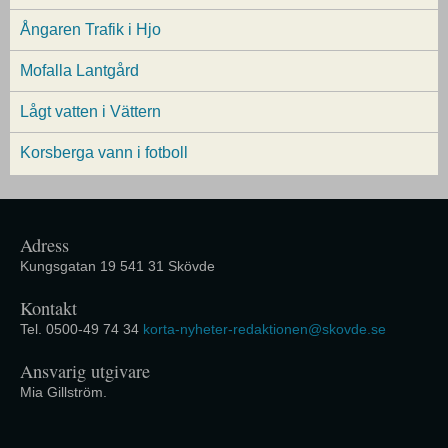
Ångaren Trafik i Hjo
Mofalla Lantgård
Lågt vatten i Vättern
Korsberga vann i fotboll
Adress
Kungsgatan 19 541 31 Skövde
Kontakt
Tel. 0500-49 74 34
korta-nyheter-redaktionen@skovde.se
Ansvarig utgivare
Mia Gillström.