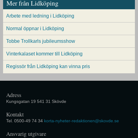
Mer från Lidköping
Arbete med ledning i Lidköping
Normal öppnar i Lidköping
Tobbe Trollkarls jubileumsshow
Vinterkalaset kommer till Lidköping
Regissör från Lidköping kan vinna pris
Adress
Kungsgatan 19 541 31 Skövde
Kontakt
Tel. 0500-49 74 34
korta-nyheter-redaktionen@skovde.se
Ansvarig utgivare