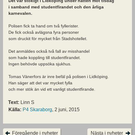
Det var stökigt i Lidköping under natten mot tisdag
i samband med studentfirandet och den årliga
karnevalen.
Polisen fick ta hand om två fyllerister.
De fick också avlägsna fyra personer
som druckit för mycket från Stadshotellet.
Det anmäldes också två fall av misshandel
som hade koppling till studentfirandet.
Ingen behövde uppsöka sjukhus.
Tomas Vänerfors är inre befäl på polisen i Lidköping.
Han säger att det var mycket fylla
och mer stök än vid ett vanligt studentfirande.
Text:
Linn S
Källa:
P4 Skaraborg
, 2 juni, 2015
Föregående i nyheter
Nästa i nyheter