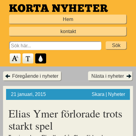
Hoppa
till
Hem
huvudinnehållet
kontakt
Search
for:
Föregående i nyheter
Nästa i nyheter
21 januari, 2015
Skara | Nyheter
Elias Ymer förlorade trots
starkt spel