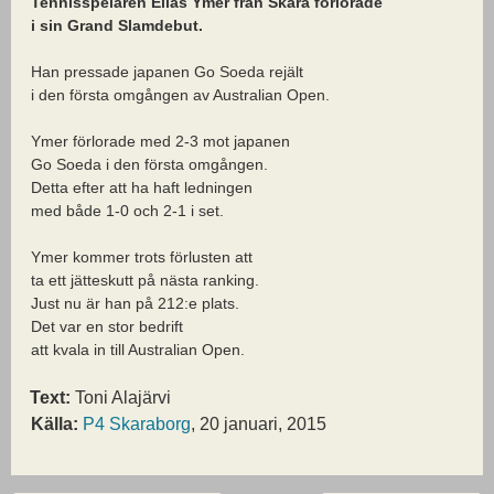
Tennisspelaren Elias Ymer från Skara förlorade
i sin Grand Slamdebut.
Han pressade japanen Go Soeda rejält
i den första omgången av Australian Open.
Ymer förlorade med 2-3 mot japanen
Go Soeda i den första omgången.
Detta efter att ha haft ledningen
med både 1-0 och 2-1 i set.
Ymer kommer trots förlusten att
ta ett jätteskutt på nästa ranking.
Just nu är han på 212:e plats.
Det var en stor bedrift
att kvala in till Australian Open.
Text:
Toni Alajärvi
Källa:
P4 Skaraborg
, 20 januari, 2015