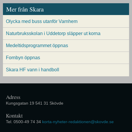
Mer från Skara
Olycka med buss utanför Varnhem
Naturbruksskolan i Uddetorp släpper ut korna
Medeltidsprogrammet öppnas
Fornbyn öppnas
Skara HF vann i handboll
Adress
Kungsgatan 19 541 31 Skövde
Kontakt
Tel. 0500-49 74 34
korta-nyheter-redaktionen@skovde.se