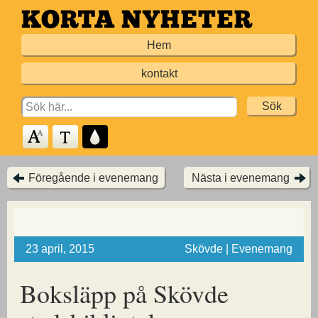
Hoppa
till
Hem
huvudinnehållet
kontakt
Search
for:
Föregående i evenemang
Nästa i evenemang
23 april, 2015
Skövde | Evenemang
Boksläpp på Skövde