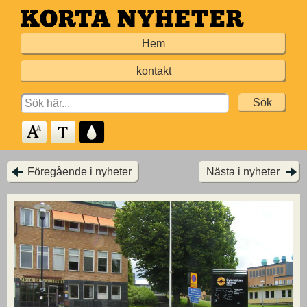
Hoppa
till
Hem
huvudinnehållet
kontakt
Search
for:
Föregående i nyheter
Nästa i nyheter