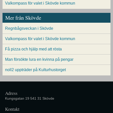
Valkompass för valet i Skövde kommun
Mer från Skövde
Regnbågsveckan i Skövde
Valkompass för valet i Skövde kommun
Få pizza och hjälp med att rösta
Man försökte lura en kvinna på pengar
noll2 uppträder på Kulturhustorget
Adress
Kungsgatan 19 541 31 Skövde
Kontakt