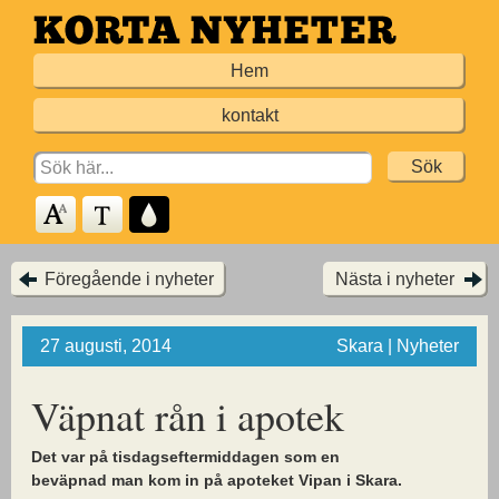
Hoppa
till
Hem
huvudinnehållet
kontakt
Search
for:
Föregående i nyheter
Nästa i nyheter
27 augusti, 2014
Skara | Nyheter
Väpnat rån i apotek
Det var på tisdagseftermiddagen som en
beväpnad man kom in på apoteket Vipan i Skara.