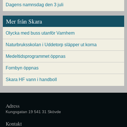
Dagens namnsdag den 3 juli
Mer från Skara
Olycka med buss utanför Varnhem
Naturbruksskolan i Uddetorp släpper ut korna
Medeltidsprogrammet öppnas
Fornbyn öppnas
Skara HF vann i handboll
Adress
Kungsgatan 19 541 31 Skövde
Kontakt