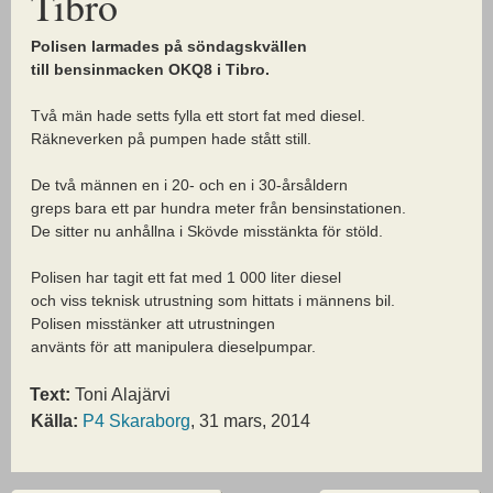
Tibro
Polisen larmades på söndagskvällen
till bensinmacken OKQ8 i Tibro.
Två män hade setts fylla ett stort fat med diesel.
Räkneverken på pumpen hade stått still.
De två männen en i 20- och en i 30-årsåldern
greps bara ett par hundra meter från bensinstationen.
De sitter nu anhållna i Skövde misstänkta för stöld.
Polisen har tagit ett fat med 1 000 liter diesel
och viss teknisk utrustning som hittats i männens bil.
Polisen misstänker att utrustningen
använts för att manipulera dieselpumpar.
Text:
Toni Alajärvi
Källa:
P4 Skaraborg
, 31 mars, 2014