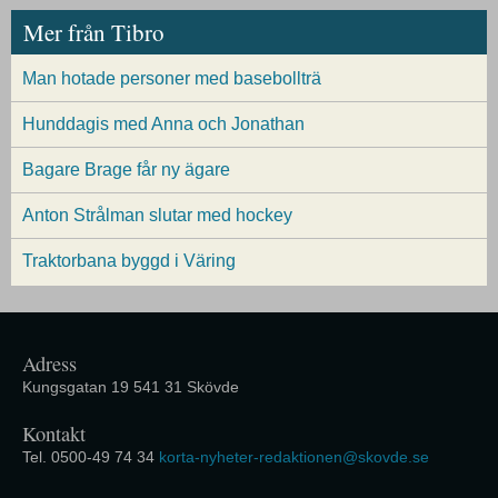
Mer från Tibro
Man hotade personer med basebollträ
Hunddagis med Anna och Jonathan
Bagare Brage får ny ägare
Anton Strålman slutar med hockey
Traktorbana byggd i Väring
Adress
Kungsgatan 19 541 31 Skövde
Kontakt
Tel. 0500-49 74 34
korta-nyheter-redaktionen@skovde.se