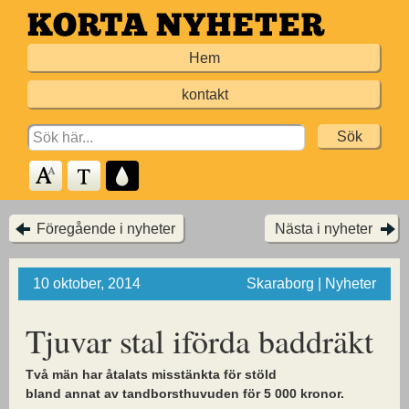
Hoppa
till
Hem
huvudinnehållet
kontakt
Search
for:
Föregående i nyheter
Nästa i nyheter
10 oktober, 2014
Skaraborg | Nyheter
Tjuvar stal iförda baddräkt
Två män har åtalats misstänkta för stöld
bland annat av tandborsthuvuden för 5 000 kronor.