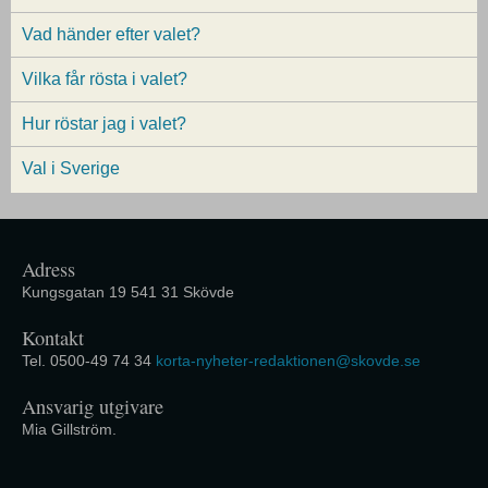
Vad händer efter valet?
Vilka får rösta i valet?
Hur röstar jag i valet?
Val i Sverige
Adress
Kungsgatan 19 541 31 Skövde
Kontakt
Tel. 0500-49 74 34
korta-nyheter-redaktionen@skovde.se
Ansvarig utgivare
Mia Gillström.