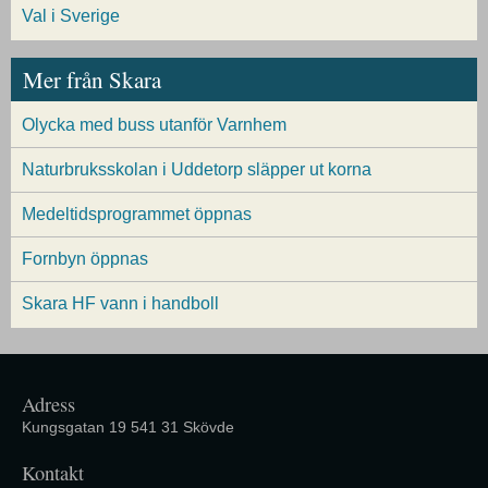
Val i Sverige
Mer från Skara
Olycka med buss utanför Varnhem
Naturbruksskolan i Uddetorp släpper ut korna
Medeltidsprogrammet öppnas
Fornbyn öppnas
Skara HF vann i handboll
Adress
Kungsgatan 19 541 31 Skövde
Kontakt