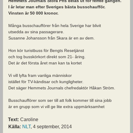
Hemmets Journals Stora Pris delas ut för femte gången.
I år letar man efter Sveriges bästa busschaufför.
Vinsten är 50 000 kronor.
Många busschaufförer från hela Sverige har blivit
utsedda av sina passagerare.
Susanne Johansson från Skara är en av dem.
Hon kör turistbuss för Bengts Resetjänst
och tog busskörkort direkt som 21- åring.
Det är det första året man kan ta kortet
Vi vill lyfta fram vanliga människor
istället för TV-kändisar och kungligheter.
Det säger Hemmets Journals chefredaktör Håkan Ström.
Busschaufförer som ser till att folk kommer till sina jobb
är en grupp som vi vill ge lite extra uppmärksamhet
Text:
Caroline
Källa:
NLT
, 4 september, 2014