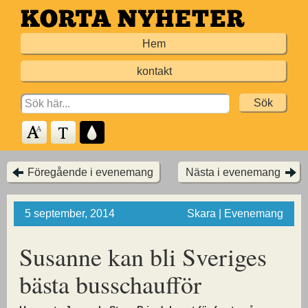
Hoppa
till
Hem
huvudinnehållet
kontakt
Search
for:
Föregående i evenemang
Nästa i evenemang
5 september, 2014
Skara | Evenemang
Susanne kan bli Sveriges
bästa busschaufför