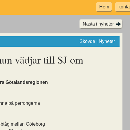
Hem
konta
Nästa i nyheter
Skövde | Nyheter
n vädjar till SJ om
a Götalandsregionen
anna på perrongerna
abbtåg mellan Göteborg