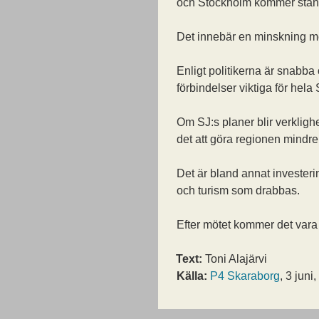
och Stockholm kommer stan
Det innebär en minskning m
Enligt politikerna är snabb
förbindelser viktiga för hela
Om SJ:s planer blir verklighe
det att göra regionen mindre 
Det är bland annat investeri
och turism som drabbas.
Efter mötet kommer det vara
Text:
Toni Alajärvi
Källa:
P4 Skaraborg
, 3 juni