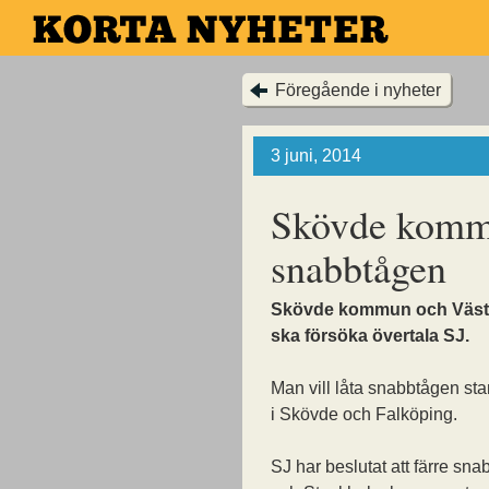
Hoppa
till
huvudinnehållet
Föregående i nyheter
3 juni, 2014
Skövde kommu
snabbtågen
Skövde kommun och Västr
ska försöka övertala SJ.
Man vill låta snabbtågen st
i Skövde och Falköping.
SJ har beslutat att färre sn