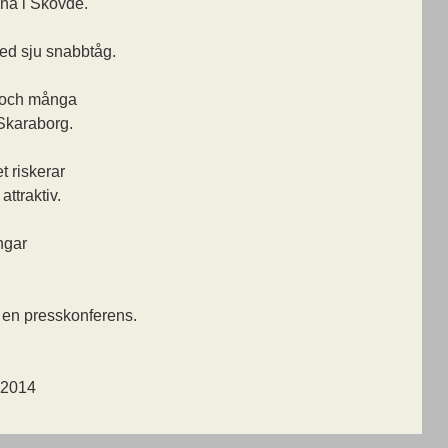
na i Skövde.
ed sju snabbtåg.
a och många
 Skaraborg.
t riskerar
attraktiv.
ngar
 en presskonferens.
, 2014