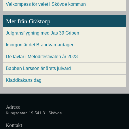
Valkompass för valet i Skövde kommun
Mer från Grästorp
Julgransflygning med Jas 39 Gripen
Imorgon är det Brandvarnardagen
De tävlar i Melodifestivalen år 2023
Babben Larsson är årets julvärd
Kladdkakans dag
Adress
Kungsgatan 19 541 31 Skövde
Kontakt