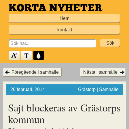
Hoppa
till
Hem
huvudinnehållet
kontakt
Search
for:
Föregående i samhälle
Nästa i samhälle
26 februari, 2014
Grästorp | Samhälle
Sajt blockeras av Grästorps
kommun