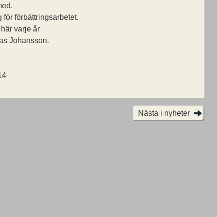
med.
 för förbättringsarbetet.
 här varje år
as Johansson.
14
Nästa i nyheter