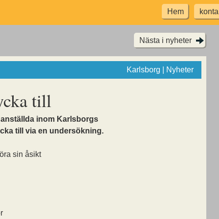
Hem
konta
Nästa i nyheter
Karlsborg | Nyheter
cka till
a anställda inom Karlsborgs
cka till via en undersökning.
öra sin åsikt
r