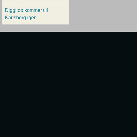
Diggiloo kommer till
Karlsborg igen