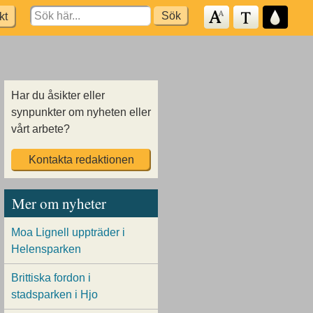
Search
kt
for:
Har du åsikter eller
synpunkter om nyheten eller
vårt arbete?
Kontakta redaktionen
Mer om nyheter
Moa Lignell uppträder i
Helensparken
Brittiska fordon i
stadsparken i Hjo