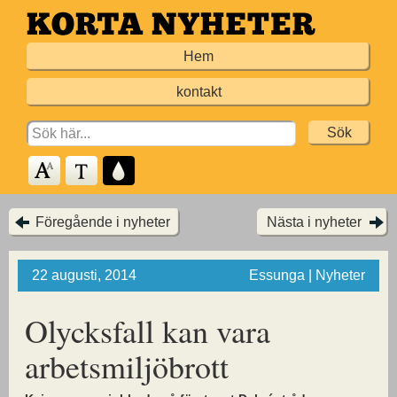
Hoppa
till
Hem
huvudinnehållet
kontakt
Search
for:
Föregående i nyheter
Nästa i nyheter
22 augusti, 2014
Essunga | Nyheter
Olycksfall kan vara
arbetsmiljöbrott