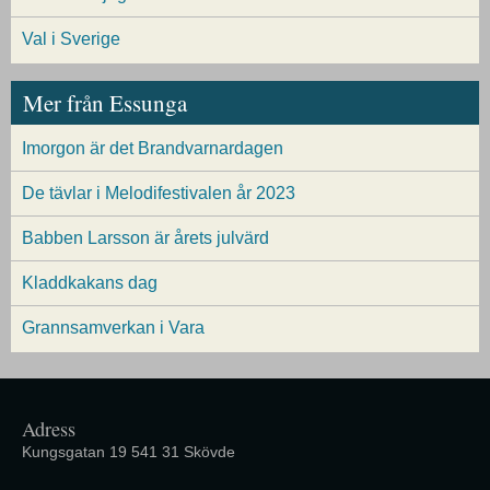
Val i Sverige
Mer från Essunga
Imorgon är det Brandvarnardagen
De tävlar i Melodifestivalen år 2023
Babben Larsson är årets julvärd
Kladdkakans dag
Grannsamverkan i Vara
Adress
Kungsgatan 19 541 31 Skövde