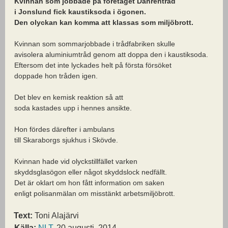
Kvinnan som jobbade på företaget Dahréntråd
i Jonslund fick kaustiksoda i ögonen.
Den olyckan kan komma att klassas som miljöbrott.
Kvinnan som sommarjobbade i trådfabriken skulle
avisolera aluminiumtråd genom att doppa den i kaustiksoda.
Eftersom det inte lyckades helt på första försöket
doppade hon tråden igen.
Det blev en kemisk reaktion så att
soda kastades upp i hennes ansikte.
Hon fördes därefter i ambulans
till Skaraborgs sjukhus i Skövde.
Kvinnan hade vid olyckstillfället varken
skyddsglasögon eller något skyddslock nedfällt.
Det är oklart om hon fått information om saken
enligt polisanmälan om misstänkt arbetsmiljöbrott.
Text:
Toni Alajärvi
Källa:
NLT
, 20 augusti, 2014