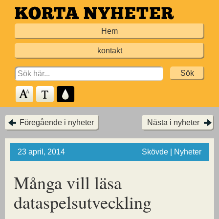
Hoppa
till
Hem
huvudinnehållet
kontakt
Search
for:
Föregående i nyheter
Nästa i nyheter
23 april, 2014
Skövde | Nyheter
Många vill läsa
dataspelsutveckling