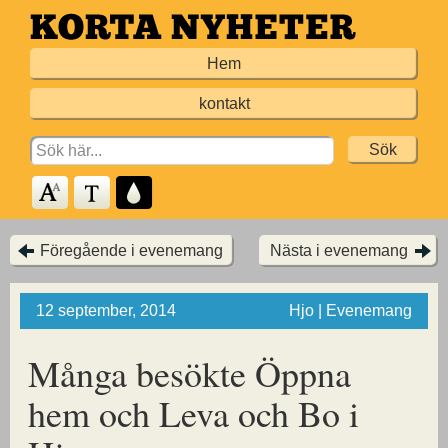
Hoppa
till
Hem
huvudinnehållet
kontakt
Search
for:
Föregående i evenemang
Nästa i evenemang
12 september, 2014
Hjo | Evenemang
Många besökte Öppna
hem och Leva och Bo i