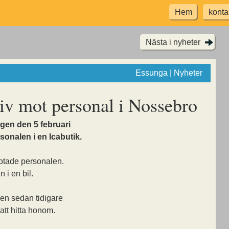
Hem
konta
Nästa i nyheter
Essunga | Nyheter
iv mot personal i Nossebro
gen den 5 februari
onalen i en Icabutik.
otade personalen.
 i en bil.
en sedan tidigare
att hitta honom.