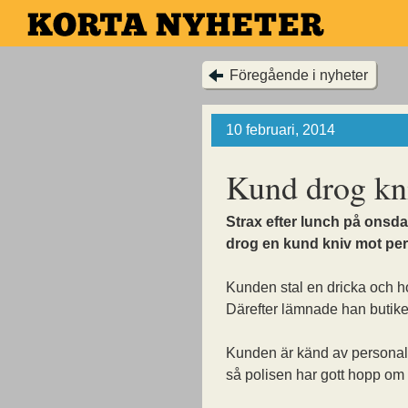
Hoppa
till
huvudinnehållet
Föregående i nyheter
10 februari, 2014
Kund drog kn
Strax efter lunch på onsda
drog en kund kniv mot pers
Kunden stal en dricka och h
Därefter lämnade han butiken
Kunden är känd av personal
så polisen har gott hopp om 