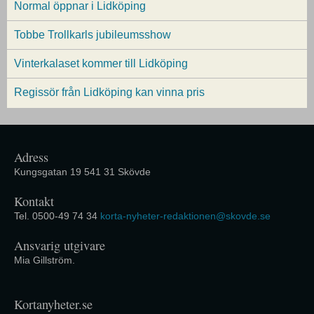
Normal öppnar i Lidköping
Tobbe Trollkarls jubileumsshow
Vinterkalaset kommer till Lidköping
Regissör från Lidköping kan vinna pris
Adress
Kungsgatan 19 541 31 Skövde
Kontakt
Tel. 0500-49 74 34
korta-nyheter-redaktionen@skovde.se
Ansvarig utgivare
Mia Gillström.
Kortanyheter.se