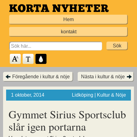
Hoppa
till
Hem
huvudinnehållet
kontakt
Search
for:
Föregående i kultur & nöje
Nästa i kultur & nöje
1 oktober, 2014
Lidköping | Kultur & Nöje
Gymmet Sirius Sportsclub
slår igen portarna