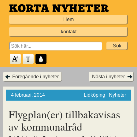
Hoppa
till
Hem
huvudinnehållet
kontakt
Search
for:
Föregående i nyheter
Nästa i nyheter
4 februari, 2014
Lidköping | Nyheter
Flygplan(er) tillbakavisas
av kommunalråd