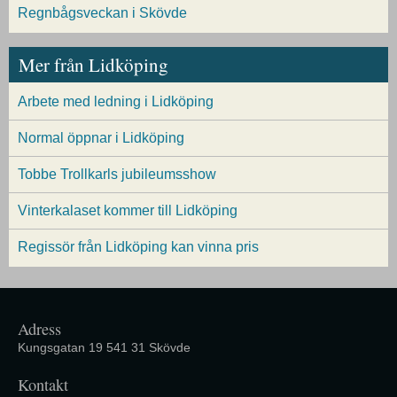
Regnbågsveckan i Skövde
Mer från Lidköping
Arbete med ledning i Lidköping
Normal öppnar i Lidköping
Tobbe Trollkarls jubileumsshow
Vinterkalaset kommer till Lidköping
Regissör från Lidköping kan vinna pris
Adress
Kungsgatan 19 541 31 Skövde
Kontakt