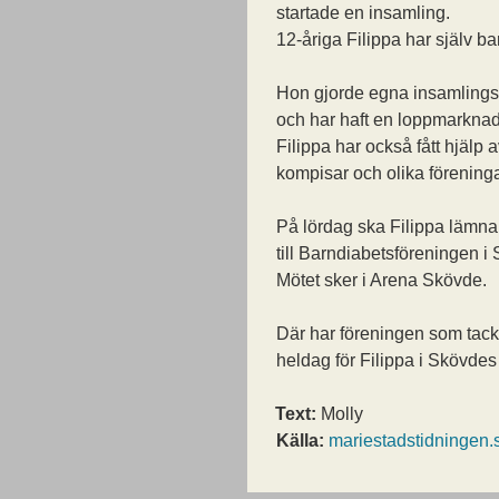
startade en insamling.
12-åriga Filippa har själv b
Hon gjorde egna insamling
och har haft en loppmarknad
Filippa har också fått hjälp 
kompisar och olika föreninga
På lördag ska Filippa lämn
till Barndiabetsföreningen i
Mötet sker i Arena Skövde.
Där har föreningen som tack
heldag för Filippa i Skövde
Text:
Molly
Källa:
mariestadstidningen.