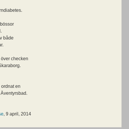
arndiabetes.
sbössor
.
av både
r.
a över checken
 Skaraborg.
 ordnat en
s Äventyrsbad.
se
, 9 april, 2014