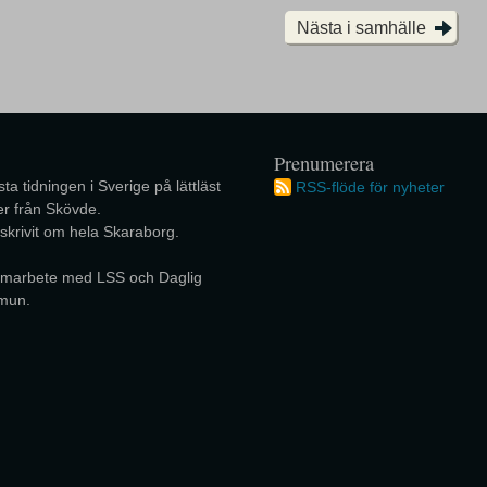
Nästa i samhälle
Prenumerera
ta tidningen i Sverige på lättläst
RSS-flöde för nyheter
r från Skövde.
 skrivit om hela Skaraborg.
 samarbete med LSS och Daglig
mun.