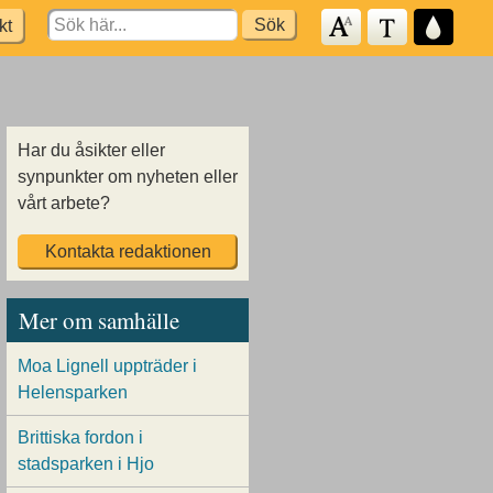
Search
kt
for:
Har du åsikter eller
synpunkter om nyheten eller
vårt arbete?
Kontakta redaktionen
Mer om samhälle
Moa Lignell uppträder i
Helensparken
Brittiska fordon i
stadsparken i Hjo