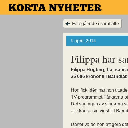
Hoppa
till
huvudinnehållet
Föregående i samhälle
9 april, 2014
Filippa har s
Filippa Högberg har samlat
25 606 kronor till Barndia
Hon fick idén när hon tittade
TV-programmet Fångarna på
Det var ingen av vinnarna s
att skänka sin vinst till Bar
Därför valde hon att göra de