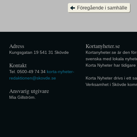
Föregående i samhälle
Adress
Kortanyheter.se
Kungsgatan 19 541 31 Skövde
Kortanyheter.se är den förs
svenska med lokala nyhete
Kontakt
Korta Nyheter har tidigare
Tel. 0500-49 74 34
korta-nyheter-
redaktionen@skovde.se
Korta Nyheter drivs i ett
Verksamhet i Skövde kom
Ansvarig utgivare
Mia Gillström.