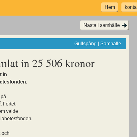
Hem
konta
Nästa i samhälle
Gullspång | Samhälle
amlat in 25 506 kronor
 in
betesfonden.
 på
 Fortet.
om valde
ndiabetesfonden.
t och