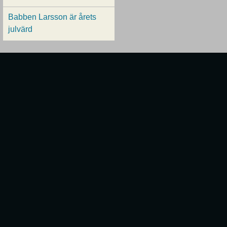
Babben Larsson är årets
julvärd