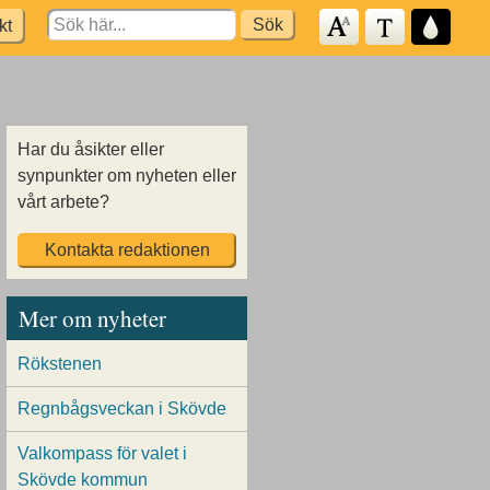
Search
kt
for:
Har du åsikter eller
synpunkter om nyheten eller
vårt arbete?
Kontakta redaktionen
Mer om nyheter
Rökstenen
Regnbågsveckan i Skövde
Valkompass för valet i
Skövde kommun