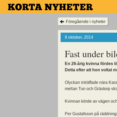
Hoppa
till
huvudinnehållet
Föregående i nyheter
8 oktober, 2014
Fast under bil
En 26-årig kvinna fördes til
Detta efter att hon voltat m
Olyckan inträffade nära Kar
mellan Tun och Grästorp stra
Kvinnan körde av vägen och 
Per Gustafsson på räddnings