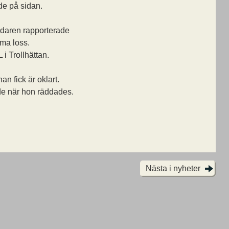
nde på sidan.
edaren rapporterade
mma loss.
 i Trollhättan.
n fick är oklart.
e när hon räddades.
Nästa i nyheter