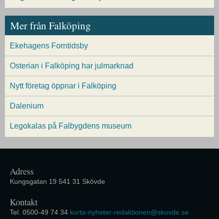
Mer från Falköping
Ekehagens Forntidsby
Osterian i Falköping har julmarknad
Nytt företag öppnar i Falköping
Dalenium
Legokalas på Falbygdens museum
Adress
Kungsgatan 19 541 31 Skövde
Kontakt
Tel. 0500-49 74 34
korta-nyheter-redaktionen@skovde.se