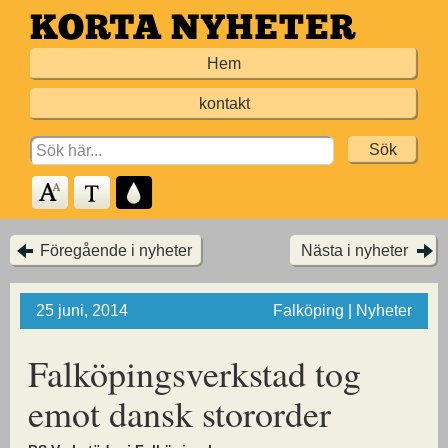
Hoppa
till
Hem
huvudinnehållet
kontakt
Search
for:
Föregående i nyheter
Nästa i nyheter
25 juni, 2014
Falköping | Nyheter
Falköpingsverkstad tog
emot dansk stororder