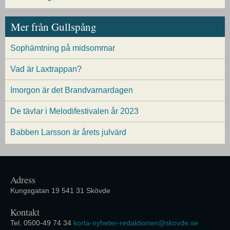
Mer från Gullspång
Sophämtning på midsommar
Vad är Laxtrappan?
Imorgon är det Brandvarnardagen
De tävlar i Melodifestivalen år 2023
Babben Larsson är årets julvärd
Adress
Kungsgatan 19 541 31 Skövde
Kontakt
Tel. 0500-49 74 34
korta-nyheter-redaktionen@skovde.se