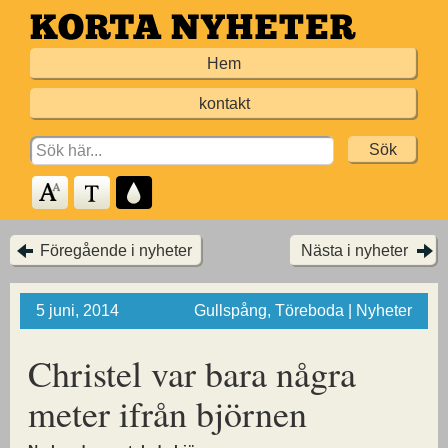
Hoppa
till
Hem
huvudinnehållet
kontakt
Search
for:
Föregående i nyheter
Nästa i nyheter
5 juni, 2014
Gullspång, Töreboda | Nyheter
Christel var bara några
meter ifrån björnen