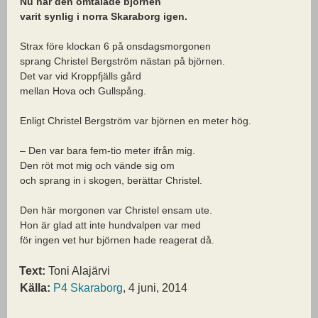
Nu har den omtalade björnen
varit synlig i norra Skaraborg igen.
Strax före klockan 6 på onsdagsmorgonen
sprang Christel Bergström nästan på björnen.
Det var vid Kroppfjälls gård
mellan Hova och Gullspång.
Enligt Christel Bergström var björnen en meter hög.
– Den var bara fem-tio meter ifrån mig.
Den röt mot mig och vände sig om
och sprang in i skogen, berättar Christel.
Den här morgonen var Christel ensam ute.
Hon är glad att inte hundvalpen var med
för ingen vet hur björnen hade reagerat då.
Text:
Toni Alajärvi
Källa:
P4 Skaraborg
, 4 juni, 2014