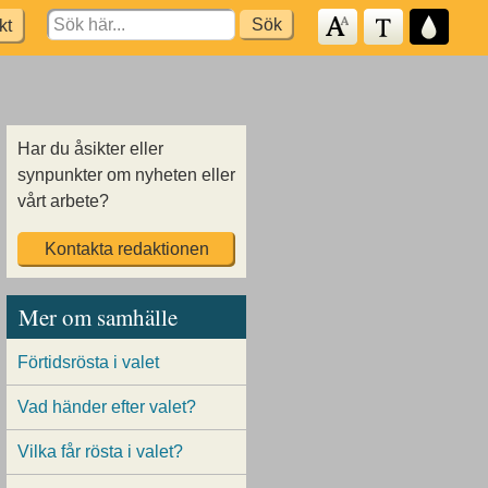
Search
kt
for:
Har du åsikter eller
synpunkter om nyheten eller
vårt arbete?
Kontakta redaktionen
Mer om samhälle
Förtidsrösta i valet
Vad händer efter valet?
Vilka får rösta i valet?