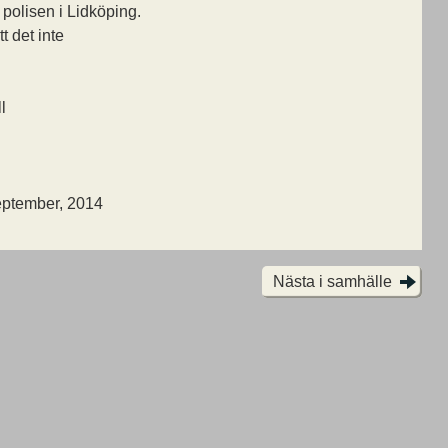
 polisen i Lidköping.
t det inte
l
september, 2014
Nästa i samhälle