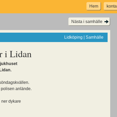
Hem
konta
Nästa i samhälle
Lidköping | Samhälle
r i Lidan
 sjukhuset
 Lidan.
 söndagskvällen.
 polisen anlände.
 ner dykare