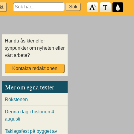
Search
kt
for:
Har du åsikter eller
synpunkter om nyheten eller
vårt arbete?
Kontakta redaktionen
Mer om egna texter
Rökstenen
Denna dag i historien 4
augusti
Taklagsfest på bygget av