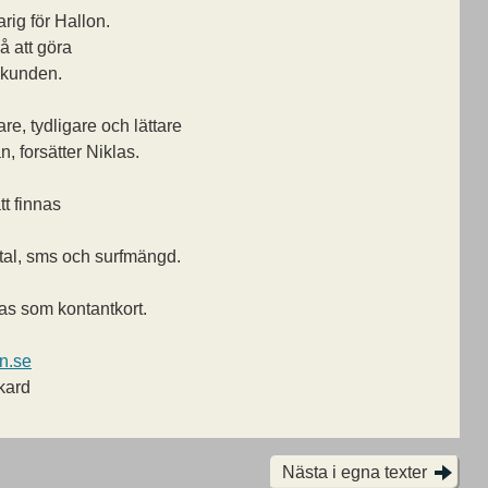
rig för Hallon.
å att göra
r kunden.
e, tydligare och lättare
, forsätter Niklas.
t finnas
.
al, sms och surfmängd.
as som kontantkort.
n.se
kard
Nästa i egna texter