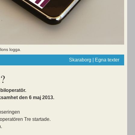
lons logga.
Skaraborg | Egna texter
n?
biloperatör.
rksamhet den 6 maj 2013.
anseringen
 operatören Tre startade.
.