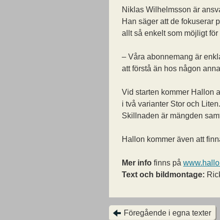
Niklas Wilhelmsson är ansva
Han säger att de fokuserar p
allt så enkelt som möjligt fö
– Våra abonnemang är enklar
att förstå än hos någon annan
Vid starten kommer Hallon at
i två varianter Stor och Liten
Skillnaden är mängden samt
Hallon kommer även att finn
Mer info
finns på
www.hallo
Text och bildmontage:
Ric
Föregående i egna texter