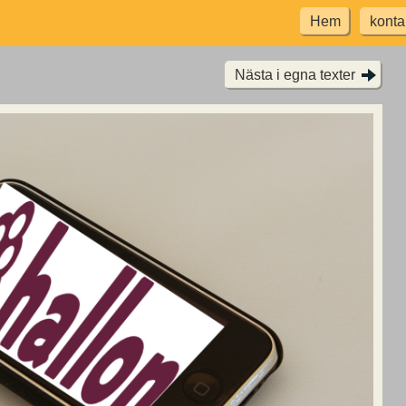
Hem
konta
Nästa i egna texter