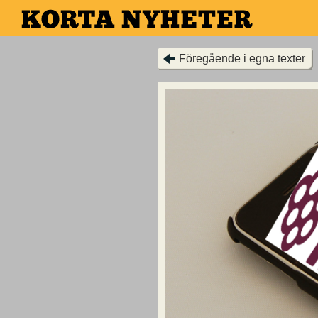
Hoppa
till
huvudinnehållet
Föregående i egna texter